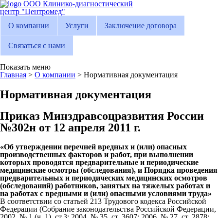
ООО Клинико-диагностический
центр "Центромед"
О компании
Услуги
Заключение договора
Связаться с нами
Показать меню
Главная
>
О компании
> Нормативная документация
Нормативная документация
Приказ Минздравсоцразвития России
№302н от 12 апреля 2011 г.
«Об утверждении перечней вредных и (или) опасных
производственных факторов и работ, при выполнении
которых проводятся предварительные и периодические
медицинские осмотры (обследования), и Порядка проведения
предварительных и периодических медицинских осмотров
(обследований) работников, занятых на тяжелых работах и
на работах с вредными и (или) опасными условиями труда»
В соответствии со статьей 213 Трудового кодекса Российской
Федерации (Собрание законодательства Российской Федерации,
2002, № 1 (ч. 1), ст.3; 2004, № 35, ст. 3607; 2006, № 27, ст. 2878;